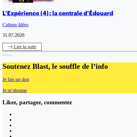
L’Expérience (4) : la centrale d’Édouard
Culture-Idées
31.07.2026
Lire
la suite
Soutenez Blast,
le souffle de l’info
Je fais un don
Je m’abonne
Likez, partagez, commentez