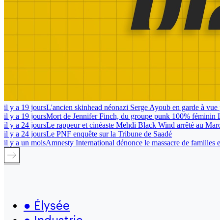
il y a 19 jours
L'ancien skinhead néonazi Serge Ayoub en garde à vue 
il y a 19 jours
Mort de Jennifer Finch, du groupe punk 100% féminin 
il y a 24 jours
Le rappeur et cinéaste Mehdi Black Wind arrêté au Mar
il y a 24 jours
Le PNF enquête sur la Tribune de Saadé
il y a un mois
Amnesty International dénonce le massacre de familles en
●
Élysée
●
Industrie