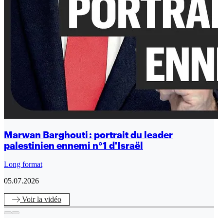
Marwan Barghouti : portrait du leader
palestinien ennemi n°1 d'Israël
Long format
05.07.2026
Voir
la vidéo