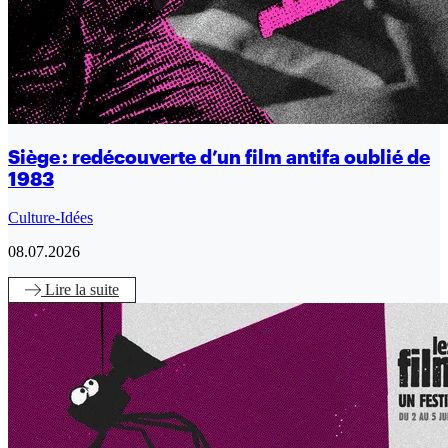
Siège : redécouverte d’un film antifa oublié de
1983
Culture-Idées
08.07.2026
Lire
la suite