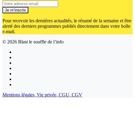
Je m’inscris
Pour recevoir les dernières actualités, le résumé de la semaine et être
alerté des derniers programmes publiés directement dans votre boîte
e-mail.
© 2026
Blast le souffle de l’info
Mentions légales,
Vie privée,
CGU,
CGV