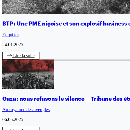
BTP : Une PME niçoise et son explosif busines
Enquêtes
24.01.2025
Lire
la suite
Gaza : nous refusons le silence — Tribune des é
Au royaume des aveugles
06.05.2025