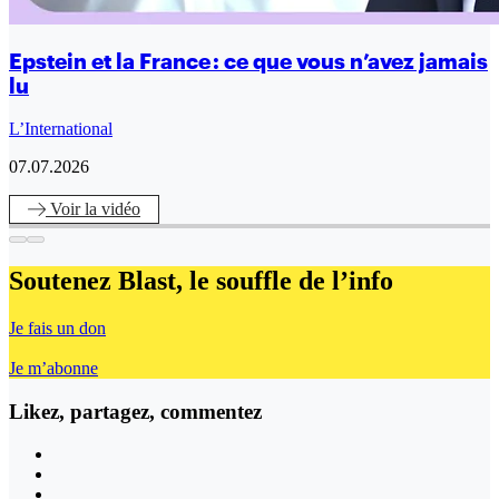
Epstein et la France : ce que vous n’avez jamais
lu
L’International
07.07.2026
Voir
la vidéo
Soutenez Blast,
le souffle de l’info
Je fais un don
Je m’abonne
Likez, partagez, commentez