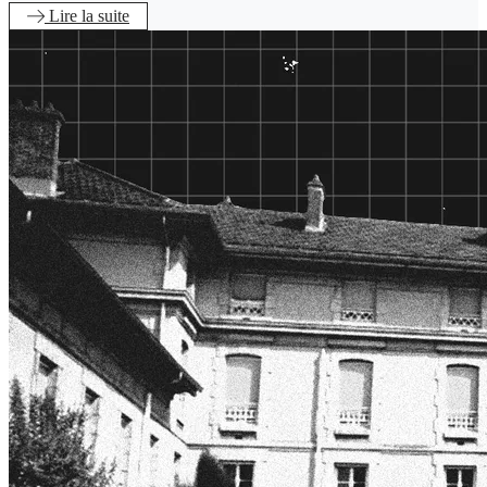
Lire
la suite