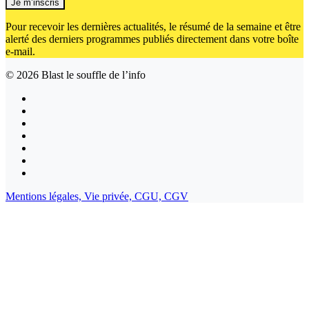
Je m’inscris
Pour recevoir les dernières actualités, le résumé de la semaine et être
alerté des derniers programmes publiés directement dans votre boîte
e-mail.
© 2026
Blast le souffle de l’info
Mentions légales,
Vie privée,
CGU,
CGV