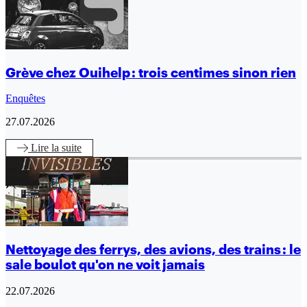
Grève chez Ouihelp : trois centimes sinon rien
Enquêtes
27.07.2026
Lire
la suite
Nettoyage des ferrys, des avions, des trains : le
sale boulot qu'on ne voit jamais
22.07.2026