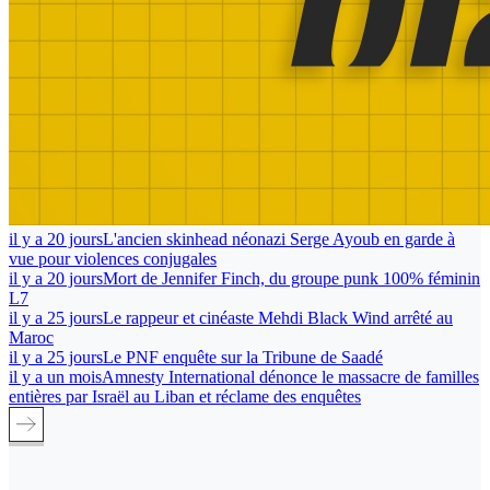
il y a 20 jours
L'ancien skinhead néonazi Serge Ayoub en garde à
vue pour violences conjugales
il y a 20 jours
Mort de Jennifer Finch, du groupe punk 100% féminin
L7
il y a 25 jours
Le rappeur et cinéaste Mehdi Black Wind arrêté au
Maroc
il y a 25 jours
Le PNF enquête sur la Tribune de Saadé
il y a un mois
Amnesty International dénonce le massacre de familles
entières par Israël au Liban et réclame des enquêtes