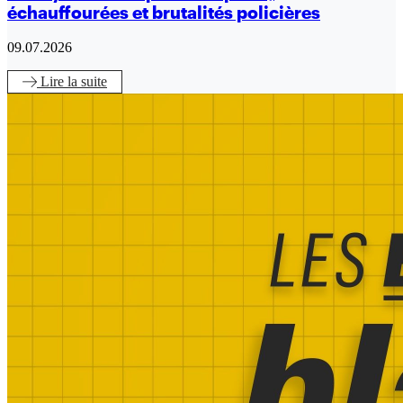
échauffourées et brutalités policières
09.07.2026
Lire
la suite