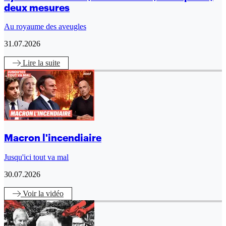
deux mesures
Au royaume des aveugles
31.07.2026
Lire
la suite
Macron l'incendiaire
Jusqu'ici tout va mal
30.07.2026
Voir
la vidéo