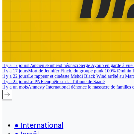
il y a 17 jours
L'ancien skinhead néonazi Serge Ayoub en garde à vue 
il y a 17 jours
Mort de Jennifer Finch, du groupe punk 100% féminin 
il y a 22 jours
Le rappeur et cinéaste Mehdi Black Wind arrêté au Mar
il y a 22 jours
Le PNF enquête sur la Tribune de Saadé
il y a un mois
Amnesty International dénonce le massacre de familles en
●
International
●
Israël