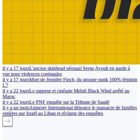
il y a 17 jours
L'ancien skinhead néonazi Serge Ayoub en garde à
vue pour violences conjugales
il y a 17 jours
Mort de Jennifer Finch, du groupe punk 100% féminin
L7
il y a 22 jours
Le rappeur et cinéaste Mehdi Black Wind arrêté au
Maroc
il y a 22 jours
Le PNF enquête sur la Tribune de Saadé
il y a un mois
Amnesty International dénonce le massacre de familles
entières par Israël au Liban et réclame des enquêtes