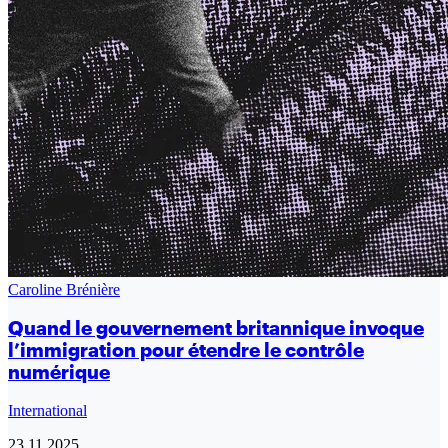
Caroline Brénière
Quand le gouvernement britannique invoque
l’immigration pour étendre le contrôle
numérique
International
23.11.2025