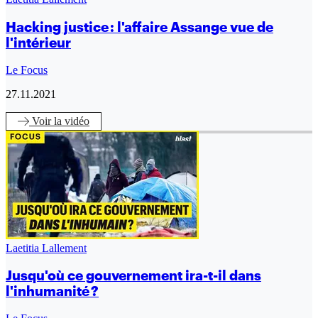
Hacking justice : l'affaire Assange vue de
l'intérieur
Le Focus
27.11.2021
Voir
la vidéo
Laetitia Lallement
Jusqu'où ce gouvernement ira-t-il dans
l'inhumanité ?