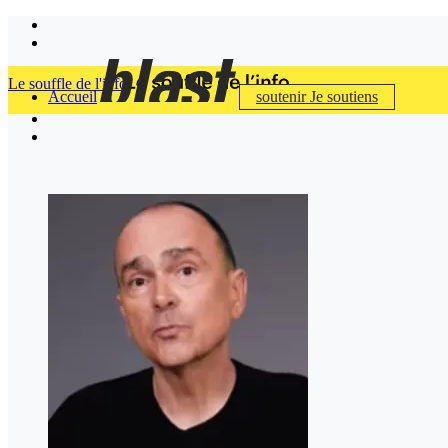
Le souffle de l'info
Accueil
soutenir
Je soutiens