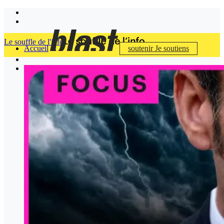
Le souffle de l'info
Accueil
soutenir
Je soutiens