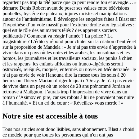
regardent pas trop la télé parce que ça peut rendre fou et aveugle… »
démarre Denis Robert avant de poser ses valises entre télévisions
poubelles, hystérie de plateaux, injures racistes et manipulations
autour de l’antisémitisme. Il développe les enquêtes faites à Blast sur
l’hypothèse d’un vote massif pour l’extrême droite aux législatives :
quel est le rôle des animateurs télés ? des apprentis sorciers
politicards ? Comment va réagir l’armée ? La police ? La
magistrature ? L’édito y répond pour chuter sur la citation d’entrée et
sur la proposition de Mandela : « Je n’ai pas très envie d’apprendre à
vivre dans un pays où les noirs et les arabes, les musulmans et les
homos, les journalistes et les travailleurs sociaux, les punks à chien
et les rappeurs, les enfants africains ou franco-algériens seront
ostracisés, relégués, moqués, enfermés ou noyés en Méditerranée. Je
n’ai pas envie de voir Hanouna dire la messe tous les soirs à 20
heures ou Thierry Mariani diriger le quai d’Orsay. Je n’ai pas envie
de vivre dans un pays où un robot de 28 ans prénommé Jordan se
retrouve à Matignon. J’aurais trop l’impression de vivre dans un
roman d’Asimov en pire, car ses robots à lui ne pouvaient pas nuire
à l’humanité. » Et un cri du cœur : « Réveillez- vous merde ! »
Notre site
est accessible
à tous
Tous nos articles sont donc lisibles, sans abonnement. Blast a choisi
ce modèle pour que toutes les personnes qui n'en ont pas