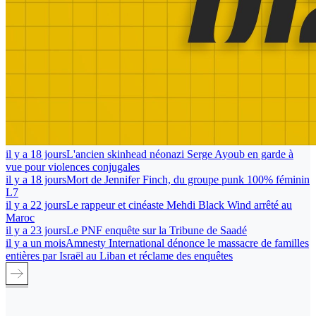
il y a 18 jours
L'ancien skinhead néonazi Serge Ayoub en garde à
vue pour violences conjugales
il y a 18 jours
Mort de Jennifer Finch, du groupe punk 100% féminin
L7
il y a 22 jours
Le rappeur et cinéaste Mehdi Black Wind arrêté au
Maroc
il y a 23 jours
Le PNF enquête sur la Tribune de Saadé
il y a un mois
Amnesty International dénonce le massacre de familles
entières par Israël au Liban et réclame des enquêtes