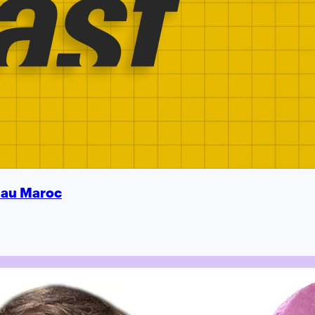
é au Maroc