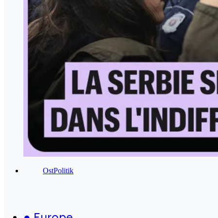
OstPolitik
●
Europe