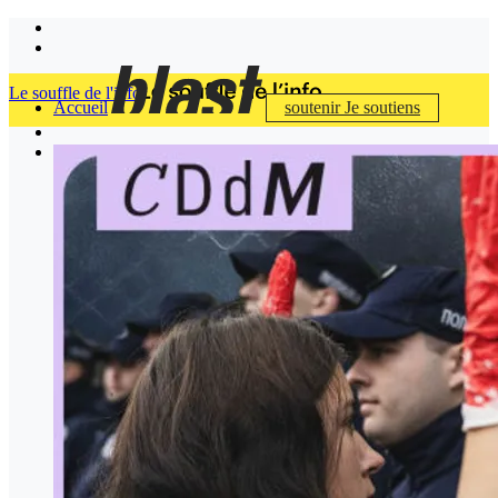
Le souffle de l'info
Accueil
soutenir
Je soutiens