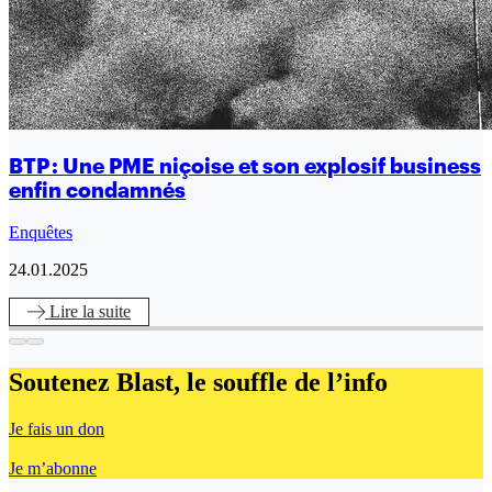
BTP : Une PME niçoise et son explosif business
enfin condamnés
Enquêtes
24.01.2025
Lire
la suite
Soutenez Blast,
le souffle de l’info
Je fais un don
Je m’abonne