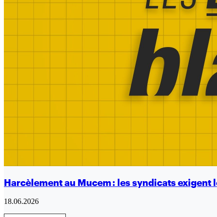
Harcèlement au Mucem : les syndicats exigent l
18.06.2026