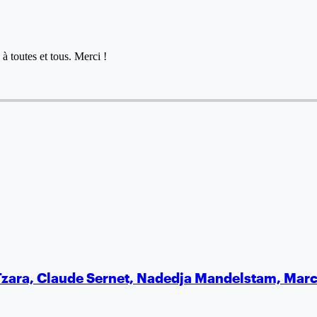
à toutes et tous. Merci !
an Tzara, Claude Sernet, Nadedja Mandelstam, Mar