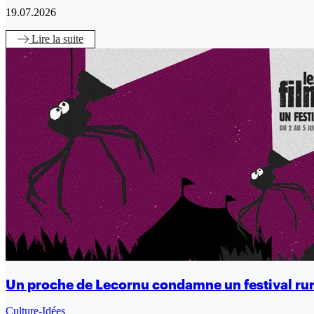
19.07.2026
Lire
la suite
Un proche de Lecornu condamne un festival rur
Culture-Idées