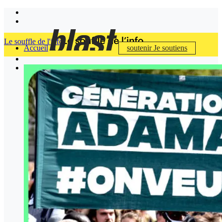
Le souffle de l'info
Accueil
soutenir
Je soutiens