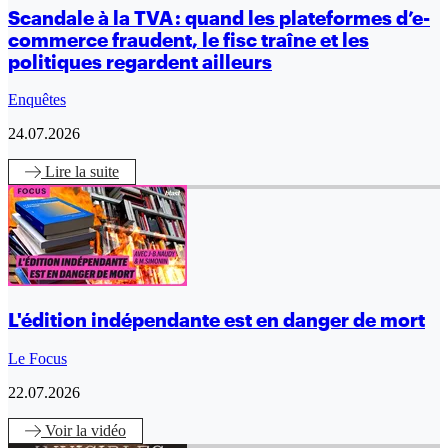
Scandale à la TVA : quand les plateformes d’e-
commerce fraudent, le fisc traîne et les
politiques regardent ailleurs
Enquêtes
24.07.2026
Lire
la suite
L'édition indépendante est en danger de mort
Le Focus
22.07.2026
Voir
la vidéo