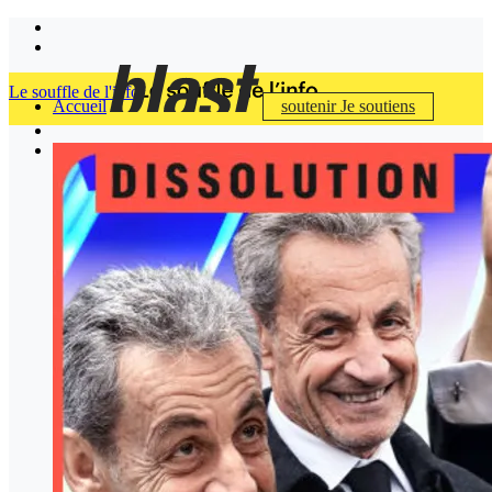
Le souffle de l'info
Accueil
soutenir
Je soutiens