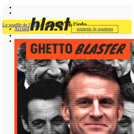
Le souffle de l'info
Accueil
soutenir
Je soutiens