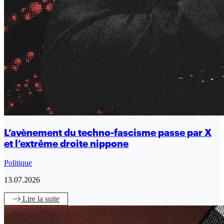
L’avènement du techno-fascisme passe par X
et l’extrême droite nippone
Politique
13.07.2026
Lire
la suite