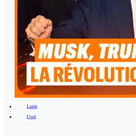
Lumi
Usul