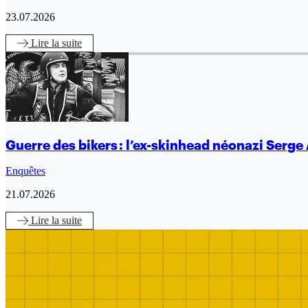
23.07.2026
Lire
la suite
Guerre des bikers : l’ex-skinhead néonazi Serge 
Enquêtes
21.07.2026
Lire
la suite