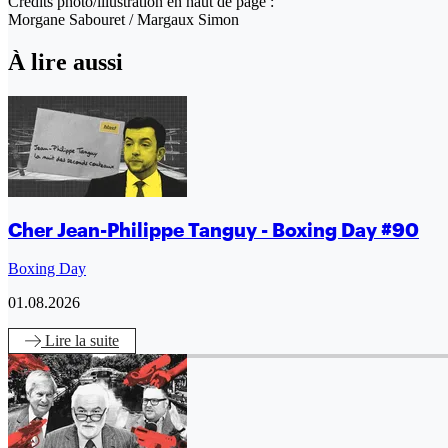
Crédits photo/illustration en haut de page :
Morgane Sabouret / Margaux Simon
À lire aussi
Cher Jean-Philippe Tanguy - Boxing Day #90
Boxing Day
01.08.2026
Lire
la suite