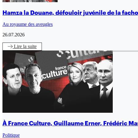
Hamza la Douane, défouloir juvénile de la fach
Au royaume des aveugles
26.07.2026
Lire
la suite
À France Culture, Guillaume Erner, Frédéric Mart
Politique