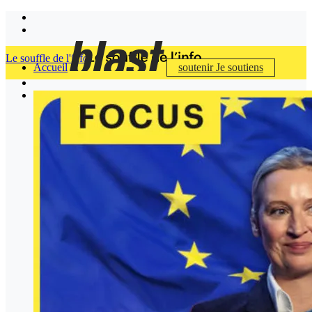
Le souffle de l'info
Accueil
soutenir
Je soutiens