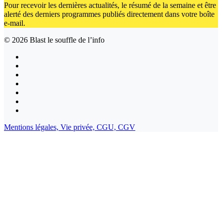
Pour recevoir les dernières actualités, le résumé de la semaine et être
alerté des derniers programmes publiés directement dans votre boîte
e-mail.
© 2026
Blast le souffle de l’info
Mentions légales,
Vie privée,
CGU,
CGV