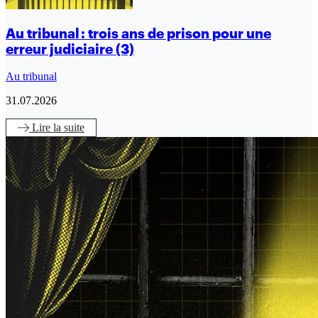
Au tribunal : trois ans de prison pour une
erreur judiciaire (3)
Au tribunal
31.07.2026
Lire
la suite