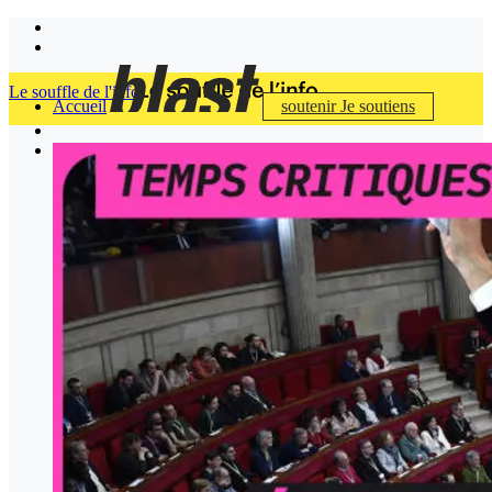
Le souffle de l'info
Accueil
soutenir
Je soutiens