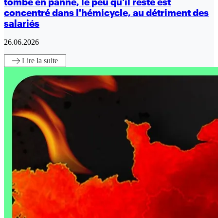
tombe en panne, le peu qu'il reste est
concentré dans l'hémicycle, au détriment des
salariés
26.06.2026
Lire
la suite