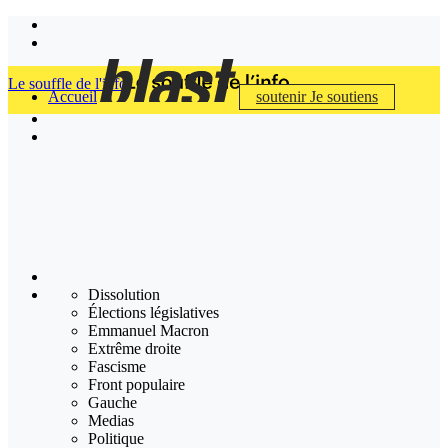
Le souffle de l'info
Accueil
soutenir
Je soutiens
Dissolution
Élections législatives
Emmanuel Macron
Extrême droite
Fascisme
Front populaire
Gauche
Medias
Politique