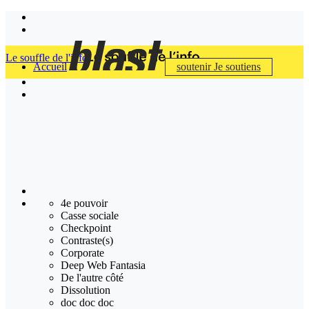
Le souffle de l'info
Accueil
soutenir
Je soutiens
4e pouvoir
Casse sociale
Checkpoint
Contraste(s)
Corporate
Deep Web Fantasia
De l'autre côté
Dissolution
doc doc doc