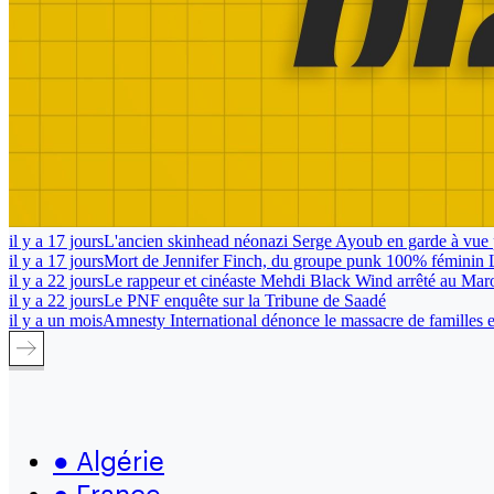
il y a 17 jours
L'ancien skinhead néonazi Serge Ayoub en garde à vue 
il y a 17 jours
Mort de Jennifer Finch, du groupe punk 100% féminin 
il y a 22 jours
Le rappeur et cinéaste Mehdi Black Wind arrêté au Mar
il y a 22 jours
Le PNF enquête sur la Tribune de Saadé
il y a un mois
Amnesty International dénonce le massacre de familles en
●
Algérie
●
France