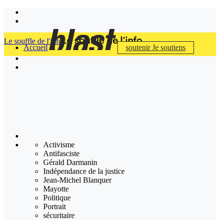
Le souffle de l'info
Accueil
soutenir
Je soutiens
Activisme
Antifasciste
Gérald Darmanin
Indépendance de la justice
Jean-Michel Blanquer
Mayotte
Politique
Portrait
sécuritaire