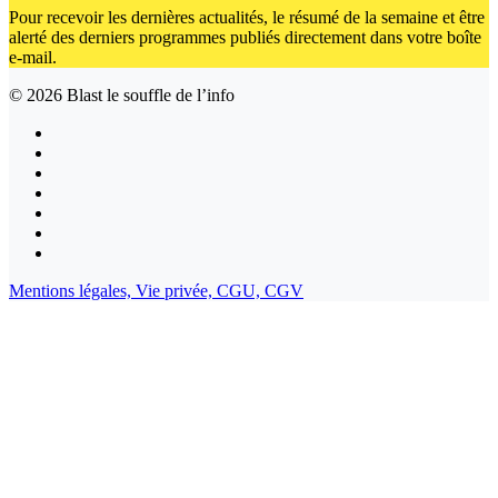
Pour recevoir les dernières actualités, le résumé de la semaine et être
alerté des derniers programmes publiés directement dans votre boîte
e-mail.
© 2026
Blast le souffle de l’info
Mentions légales,
Vie privée,
CGU,
CGV