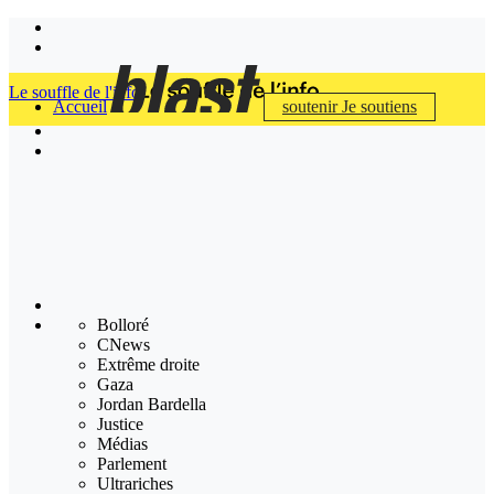
Le souffle de l'info
Accueil
soutenir
Je soutiens
Bolloré
CNews
Extrême droite
Gaza
Jordan Bardella
Justice
Médias
Parlement
Ultrariches