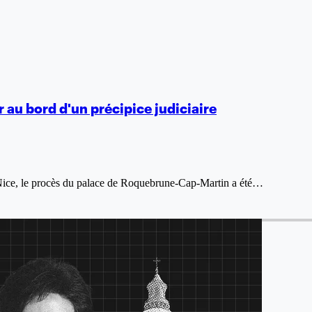
 au bord d'un précipice judiciaire
à Nice, le procès du palace de Roquebrune-Cap-Martin a été…