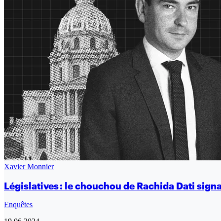
Xavier Monnier
Législatives : le chouchou de Rachida Dati signal
Enquêtes