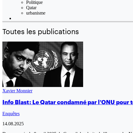
Politique
Qatar
urbanisme
Toutes les publications
Xavier Monnier
Info Blast : Le Qatar condamné par l’ONU pour to
Enquêtes
14.08.2025