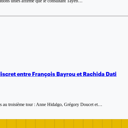
ations unies affirme que le consultant Tayeb…
 discret entre François Bayrou et Rachida Dati
ires au troisième tour : Anne Hidalgo, Grégory Doucet et…