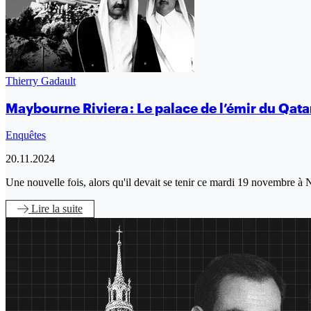
Thierry Gadault
Maybourne Riviera : Le palace de l’émir du Qatar
Enquêtes
20.11.2024
Une nouvelle fois, alors qu'il devait se tenir ce mardi 19 novembre 
Lire
la suite