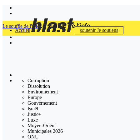
Le souffle de l'info
Accueil
soutenir
Je soutiens
Corruption
Dissolution
Environnement
Europe
Gouvernement
Israël
Justice
Luxe
Moyen-Orient
Municipales 2026
ONU