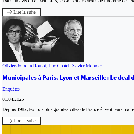
Dans un avis du 8 avril 2025, le Conseil des droits de l’homme des N
Lire
la suite
Olivier-Jourdan Roulot
,
Luc Chatel
,
Xavier Monnier
Municipales à Paris, Lyon et Marseille : Le deal
Enquêtes
01.04.2025
Depuis 1982, les trois plus grandes villes de France élisent leurs ma
Lire
la suite