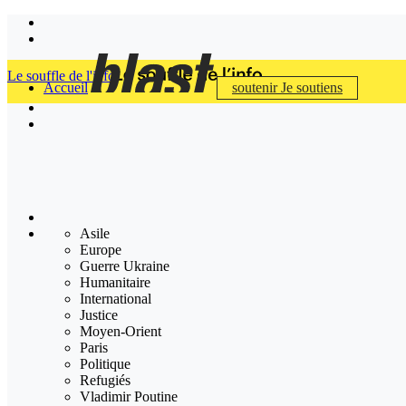
Le souffle de l'info
Accueil
soutenir
Je soutiens
Asile
Europe
Guerre Ukraine
Humanitaire
International
Justice
Moyen-Orient
Paris
Politique
Refugiés
Vladimir Poutine