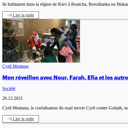
Ils habitaient dans la région de Kiev à Boutcha, Borodianka ou Makar
Lire
la suite
Cyril Montana
Mon réveillon avec Nour, Farah, Efia et les autr
Société
26.12.2021
Cyril Montana, le coréalisateur du road movie Cyril contre Goliath, n
Lire
la suite