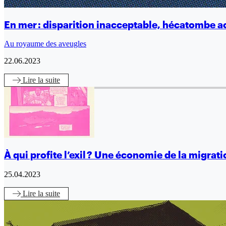
En mer : disparition inacceptable, hécatombe 
Au royaume des aveugles
22.06.2023
Lire
la suite
À qui profite l’exil ? Une économie de la migrat
25.04.2023
Lire
la suite