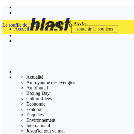
Le souffle de l'info
Accueil
soutenir
Je soutiens
Actualité
Au royaume des aveugles
Au tribunal
Boxing Day
Culture-Idées
Économie
Éditorial
Enquêtes
Environnement
International
Jusqu'ici tout va mal