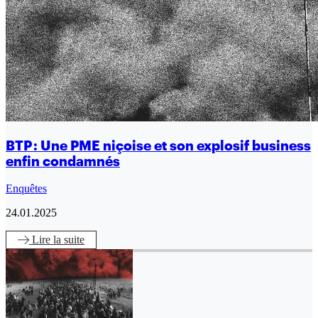
BTP : Une PME niçoise et son explosif business
enfin condamnés
Enquêtes
24.01.2025
Lire
la suite