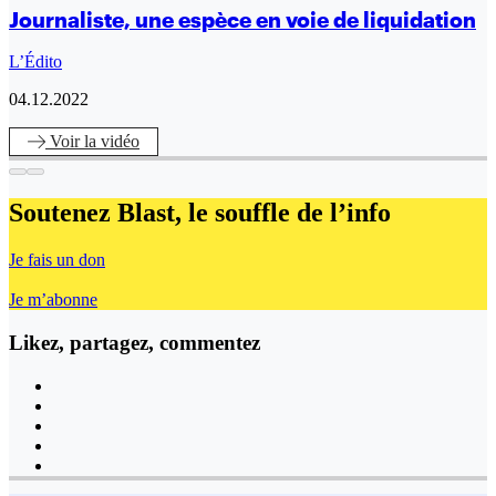
Journaliste, une espèce en voie de liquidation
L’Édito
04.12.2022
Voir
la vidéo
Soutenez Blast,
le souffle de l’info
Je fais un don
Je m’abonne
Likez, partagez, commentez