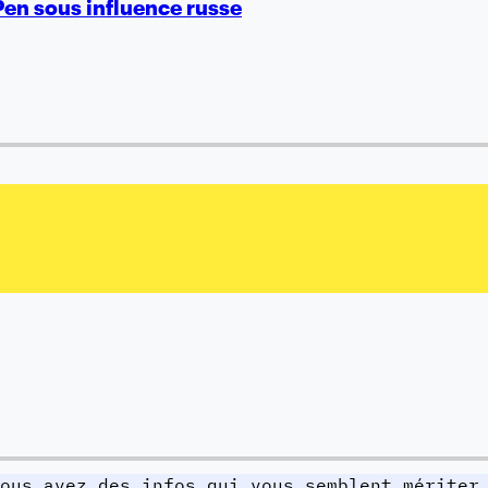
 Pen sous influence russe
ous avez des infos qui vous semblent mériter