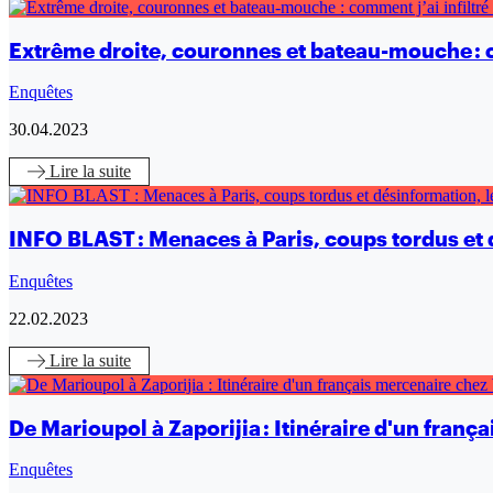
Extrême droite, couronnes et bateau-mouche : co
Enquêtes
30.04.2023
Lire
la suite
INFO BLAST : Menaces à Paris, coups tordus et d
Enquêtes
22.02.2023
Lire
la suite
De Marioupol à Zaporijia : Itinéraire d'un fran
Enquêtes