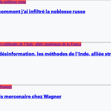
mment j’ai infiltré la noblesse russe
ésinformation, les méthodes de l’Inde, alliée st
çais mercenaire chez Wagner