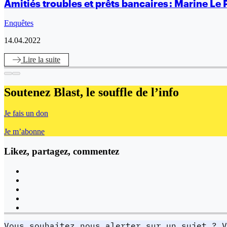
Amitiés troubles et prêts bancaires : Marine Le
Enquêtes
14.04.2022
Lire
la suite
Soutenez Blast,
le souffle de l’info
Je fais un don
Je m’abonne
Likez, partagez, commentez
Vous souhaitez nous alerter sur un sujet ? V