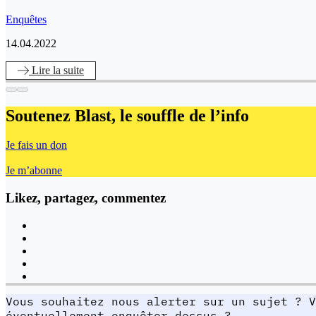
Enquêtes
14.04.2022
Lire
la suite
Soutenez Blast,
le souffle de l’info
Je fais un don
Je m’abonne
Likez, partagez, commentez
Vous souhaitez nous alerter sur un sujet ? V
éventuellement enquêter dessus ?