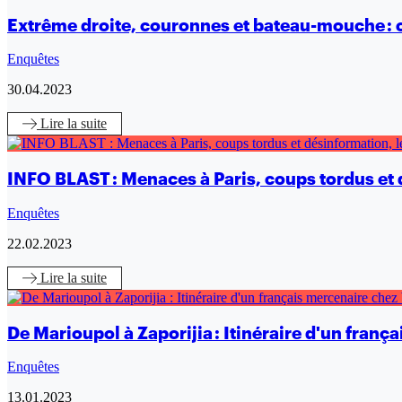
Extrême droite, couronnes et bateau-mouche : co
Enquêtes
30.04.2023
Lire
la suite
INFO BLAST : Menaces à Paris, coups tordus et d
Enquêtes
22.02.2023
Lire
la suite
De Marioupol à Zaporijia : Itinéraire d'un fran
Enquêtes
13.01.2023