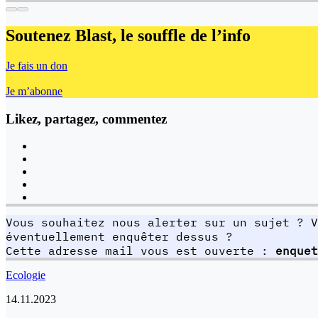
Soutenez Blast,
le souffle de l’info
Je fais un don
Je m’abonne
Likez, partagez, commentez
Vous souhaitez nous alerter sur un sujet ? V
éventuellement enquêter dessus ?
Cette adresse mail vous est ouverte :
enquet
Ecologie
14.11.2023