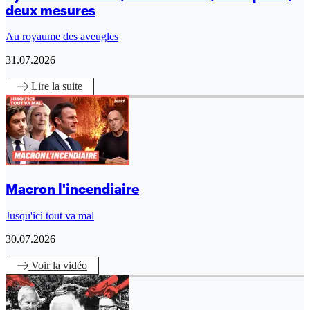
deux mesures
Au royaume des aveugles
31.07.2026
Lire
la suite
Macron l'incendiaire
Jusqu'ici tout va mal
30.07.2026
Voir
la vidéo