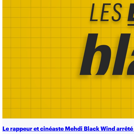
Le rappeur et cinéaste Mehdi Black Wind arrêt