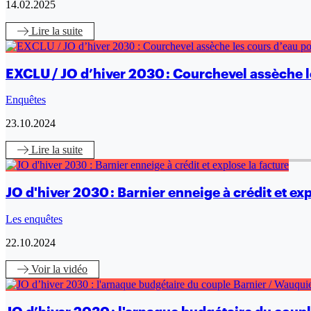
14.02.2025
Lire
la suite
EXCLU / JO d’hiver 2030 : Courchevel assèche le
Enquêtes
23.10.2024
Lire
la suite
JO d'hiver 2030 : Barnier enneige à crédit et exp
Les enquêtes
22.10.2024
Voir
la vidéo