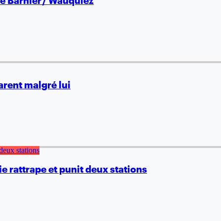
le Barnier / Wauquiez
arent malgré lui
e rattrape et punit deux stations