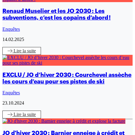
Renaud Muselier et les JO 2030 : Les
subventions, c’est les copains d’abord !
Enquêtes
14.02.2025
Lire
la suite
EXCLU / JO d’hiver 2030 : Courchevel assèche
les cours d’eau pour ses pistes de ski
Enquêtes
23.10.2024
Lire
la suite
JO d'hiver 2030 : Barnier enneige à crédit et