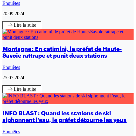
Enquêtes
20.09.2024
Lire
la suite
Montagne : En catimini, le préfet de Haute-
Savoie rattrape et punit deux stations
Enquêtes
25.07.2024
Lire
la suite
INFO BLAST : Quand les stations de ski
siphonnent l’eau, le préfet détourne les yeux
Enquêtes