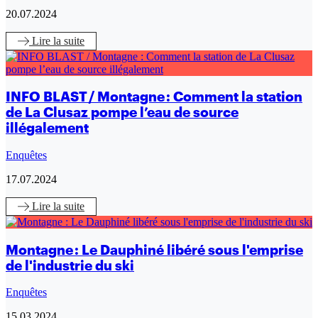
20.07.2024
Lire
la suite
INFO BLAST / Montagne : Comment la station
de La Clusaz pompe l’eau de source
illégalement
Enquêtes
17.07.2024
Lire
la suite
Montagne : Le Dauphiné libéré sous l'emprise
de l'industrie du ski
Enquêtes
15.03.2024