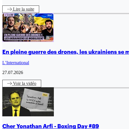
Lire
la suite
En pleine guerre des drones, les ukrainiens se 
L’International
27.07.2026
Voir
la vidéo
Cher Yonathan Arfi - Boxing Day #89