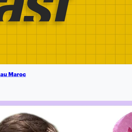
é au Maroc