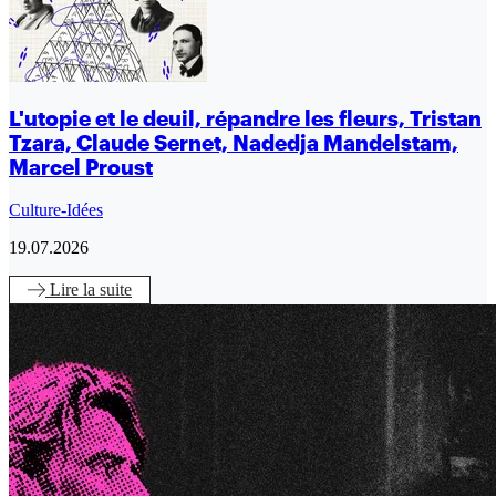
L'utopie et le deuil, répandre les fleurs, Tristan
Tzara, Claude Sernet, Nadedja Mandelstam,
Marcel Proust
Culture-Idées
19.07.2026
Lire
la suite