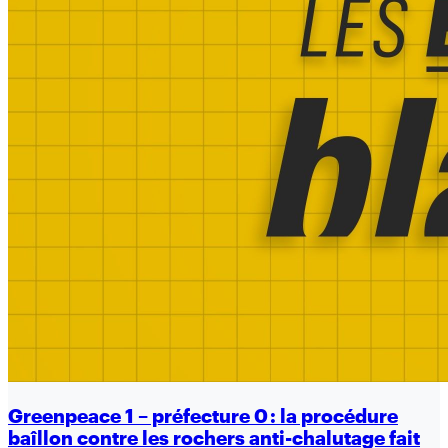
Greenpeace 1 – préfecture 0 : la procédure
baîllon contre les rochers anti-chalutage fait