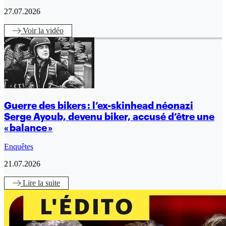
27.07.2026
Voir
la vidéo
Guerre des bikers : l’ex-skinhead néonazi
Serge Ayoub, devenu biker, accusé d’être une
« balance »
Enquêtes
21.07.2026
Lire
la suite