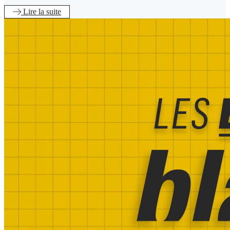
Lire
la suite