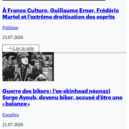
À France Culture, Guillaume Erner, Frédéric
Martel et l’extrême droitisation des esprits
Politique
23.07.2026
Lire
la suite
Guerre des bikers : l’ex-skinhead néonazi
Serge Ayoub, devenu biker, accusé d’être une
« balance »
Enquêtes
21.07.2026