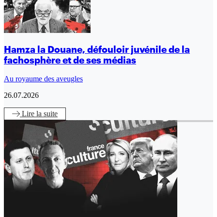
Hamza la Douane, défouloir juvénile de la
fachosphère et de ses médias
Au royaume des aveugles
26.07.2026
Lire
la suite