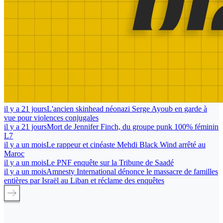
il y a 21 jours
L'ancien skinhead néonazi Serge Ayoub en garde à
vue pour violences conjugales
il y a 21 jours
Mort de Jennifer Finch, du groupe punk 100% féminin
L7
il y a un mois
Le rappeur et cinéaste Mehdi Black Wind arrêté au
Maroc
il y a un mois
Le PNF enquête sur la Tribune de Saadé
il y a un mois
Amnesty International dénonce le massacre de familles
entières par Israël au Liban et réclame des enquêtes