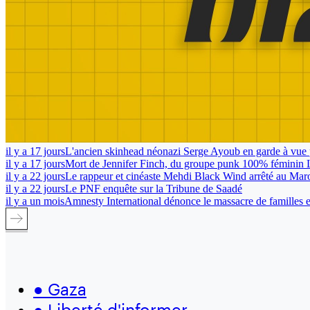
il y a 17 jours
L'ancien skinhead néonazi Serge Ayoub en garde à vue 
il y a 17 jours
Mort de Jennifer Finch, du groupe punk 100% féminin 
il y a 22 jours
Le rappeur et cinéaste Mehdi Black Wind arrêté au Mar
il y a 22 jours
Le PNF enquête sur la Tribune de Saadé
il y a un mois
Amnesty International dénonce le massacre de familles en
●
Gaza
●
Liberté d'informer