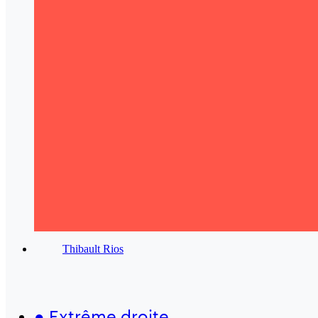
Thibault Rios
●
Extrême droite